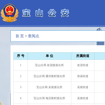
首 页
>
查阅点
序 号
单 位
所属街道
1
宝山分局 友谊路派出所
友谊街道
2
宝山分局 通河新村派出所
张庙街道
3
宝山分局 吴淞派出所
吴淞街道
4
宝山分局 海滨新村派出所
吴淞街道