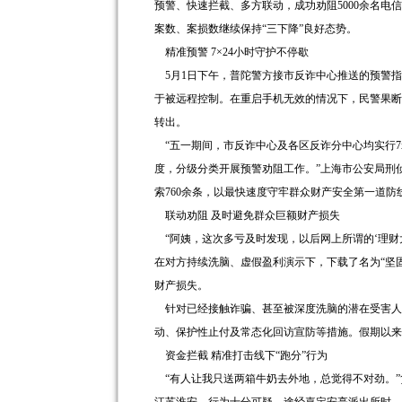
预警、快速拦截、多方联动，成功劝阻5000余名电
案数、案损数继续保持“三下降”良好态势。
精准预警 7×24小时守护不停歇
5月1日下午，普陀警方接市反诈中心推送的预警指
于被远程控制。在重启手机无效的情况下，民警果断
转出。
“五一期间，市反诈中心及各区反诈分中心均实行7
度，分级分类开展预警劝阻工作。”上海市公安局刑
索760余条，以最快速度守牢群众财产安全第一道防
联动劝阻 及时避免群众巨额财产损失
“阿姨，这次多亏及时发现，以后网上所谓的‘理财
在对方持续洗脑、虚假盈利演示下，下载了名为“坚固
财产损失。
针对已经接触诈骗、甚至被深度洗脑的潜在受害人
动、保护性止付及常态化回访宣防等措施。假期以来
资金拦截 精准打击线下“跑分”行为
“有人让我只送两箱牛奶去外地，总觉得不对劲。”