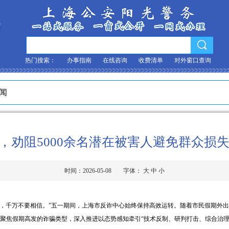
热门搜索：
办事指南
在线咨询
收费清单
对外窗口查询
新闻
，劝阻5000余名潜在被害人避免群众损失4
时间：2026-05-08
字体：
大
中
小
是诈骗，千万不要相信。”五一期间，上海市反诈中心始终保持高效运转。随着市民假期
聚焦假期高发的诈骗类型，深入推进以态势感知牵引“技术反制、研判打击、综合治理、