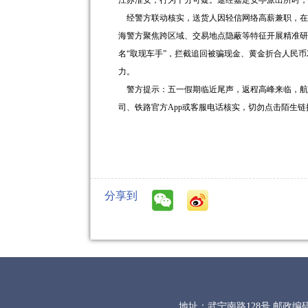
江苏淮安，行为十分可疑。途经嘉定安亭派出所时，
经警方联动核实，送货人因轻信网络高薪兼职，在骗
海警方聚焦跨区域、交易地点隐蔽等特征开展精准研
名“取现车手”，拦截追回被骗现金、黄金折合人民
力。
警方提示：五一假期临近尾声，返程高峰来临，航
司、铁路官方App或客服电话核实，切勿点击陌生
分享到
地址：武宁南路128号 邮政编码：