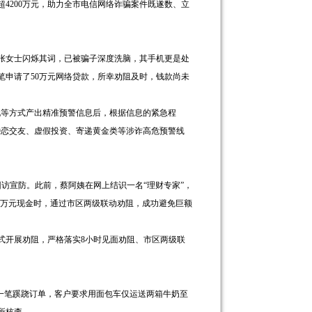
4200万元，助力全市电信网络诈骗案件既遂数、立
张女士闪烁其词，已被骗子深度洗脑，其手机更是处
申请了50万元网络贷款，所幸劝阻及时，钱款尚未
现等方式产出精准预警信息后，根据信息的紧急程
婚恋交友、虚假投资、寄递黄金类等涉诈高危预警线
访宣防。此前，蔡阿姨在网上结识一名“理财专家”，
65万元现金时，通过市区两级联动劝阻，成功避免巨额
式开展劝阻，严格落实8小时见面劝阻、市区两级联
一笔蹊跷订单，客户要求用面包车仅运送两箱牛奶至