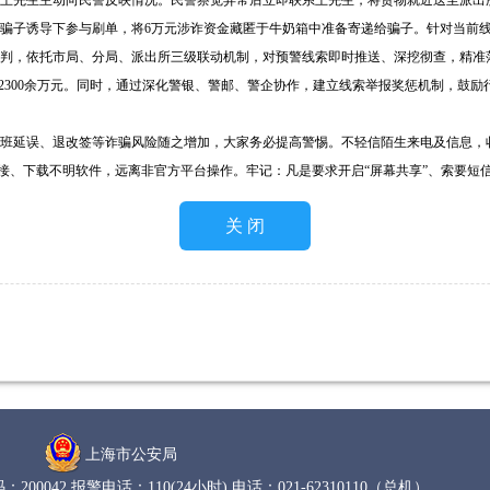
王先生主动向民警反映情况。民警察觉异常后立即联系王先生，将货物就近送至派出
子诱导下参与刷单，将6万元涉诈资金藏匿于牛奶箱中准备寄递给骗子。针对当前线
判，依托市局、分局、派出所三级联动机制，对预警线索即时推送、深挖彻查，精准落地
币2300余万元。同时，通过深化警银、警邮、警企协作，建立线索举报奖惩机制，鼓
班延误、退改签等诈骗风险随之增加，大家务必提高警惕。不轻信陌生来电及信息，
链接、下载不明软件，远离非官方平台操作。牢记：凡是要求开启“屏幕共享”、索要短
上海市公安局
200042 报警电话：110(24小时)
电话：021-62310110（总机）