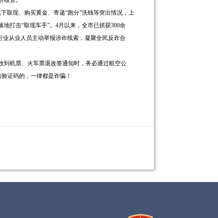
所核查。
下取现、购买黄金、寄递“跑分”洗钱等突出情况，上
打击“取现车手”。4月以来，全市已抓获300余
励行业从业人员主动举报涉诈线索，凝聚全民反诈合
收到机票、火车票退改签通知时，务必通过航空公
信验证码的，一律都是诈骗！