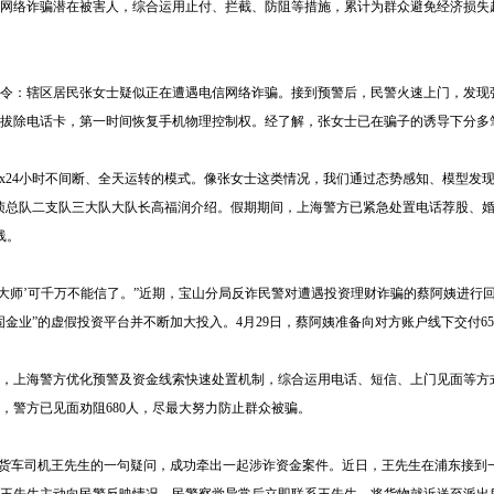
信网络诈骗潜在被害人，综合运用止付、拦截、防阻等措施，累计为群众避免经济损失超
令：辖区居民张女士疑似正在遭遇电信网络诈骗。接到预警后，民警火速上门，发现
拔除电话卡，第一时间恢复手机物理控制权。经了解，张女士已在骗子的诱导下分多笔
x24小时不间断、全天运转的模式。像张女士这类情况，我们通过态势感知、模型发
侦总队二支队三大队大队长高福润介绍。假期期间，上海警方已紧急处置电话荐股、
线。
大师’可千万不能信了。”近期，宝山分局反诈民警对遭遇投资理财诈骗的蔡阿姨进行回
金业”的虚假投资平台并不断加大投入。4月29日，蔡阿姨准备向对方账户线下交付
，上海警方优化预警及资金线索快速处置机制，综合运用电话、短信、上门见面等方
，警方已见面劝阻680人，尽最大努力防止群众被骗。
货车司机王先生的一句疑问，成功牵出一起涉诈资金案件。近日，王先生在浦东接到