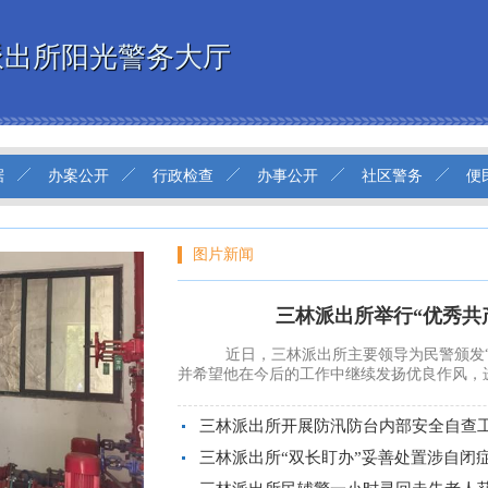
派出所阳光警务大厅
据
办案公开
行政检查
办事公开
社区警务
便
图片新闻
三林派出所举行“优秀共
近日，三林派出所主要领导为民警颁发“
并希望他在今后的工作中继续发扬优良作风，进一
三林派出所开展防汛防台内部安全自查