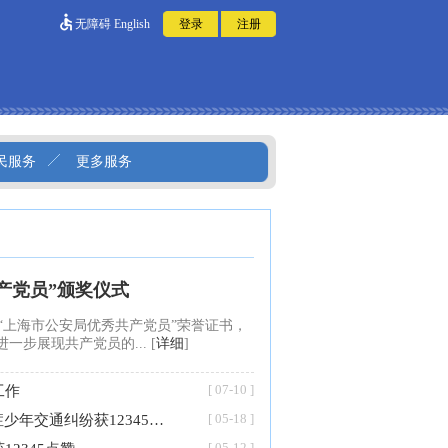
无障碍
English
民服务
更多服务
产党员”颁奖仪式
上海市公安局优秀共产党员”荣誉证书，
步展现共产党员的... [
详细
]
[ 07-10 ]
工作
[ 05-18 ]
三林派出所“双长盯办”妥善处置涉自闭症少年交通纠纷获12345肯定
[ 05-12 ]