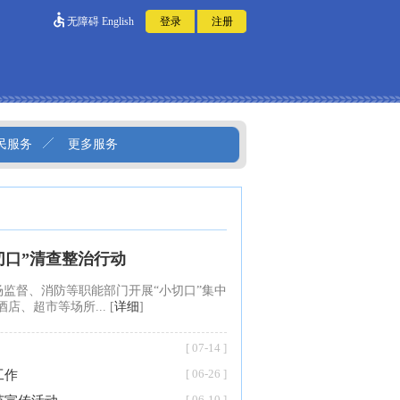
无障碍
English
民服务
更多服务
切口”清查整治行动
监督、消防等职能部门开展“小切口”集中
、超市等场所... [
详细
]
[ 07-14 ]
[ 06-26 ]
工作
[ 06-10 ]