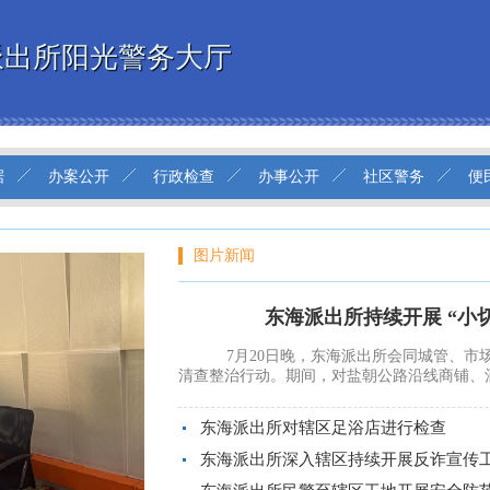
派出所阳光警务大厅
据
办案公开
行政检查
办事公开
社区警务
便
图片新闻
东海派出所持续开展 “小
7月20日晚，东海派出所会同城管、市场
清查整治行动。期间，对盐朝公路沿线商铺、酒店
东海派出所对辖区足浴店进行检查
东海派出所深入辖区持续开展反诈宣传