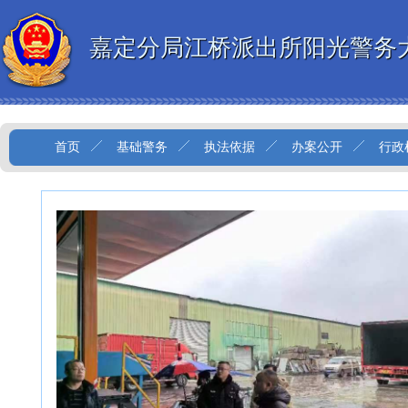
嘉定分局江桥派出所阳光警务
首页
基础警务
执法依据
办案公开
行政