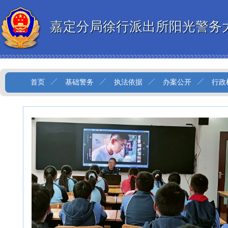
嘉定分局徐行派出所阳光警务
首页
基础警务
执法依据
办案公开
行政