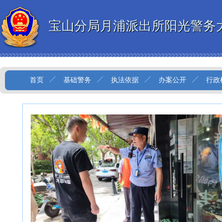
宝山分局月浦派出所阳光警务
首页
基础警务
执法依据
办案公开
行政