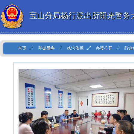
宝山分局杨行派出所阳光警务
首页
基础警务
执法依据
办案公开
行政