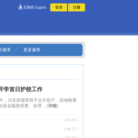
无障碍
English
民服务
更多服务
开学首日护校工作
午，川北所领导班子分片包干，实地检查
全隐患排查、合理... [
详细
]
[ 09-08 ]
[ 09-25 ]
[ 09-30 ]