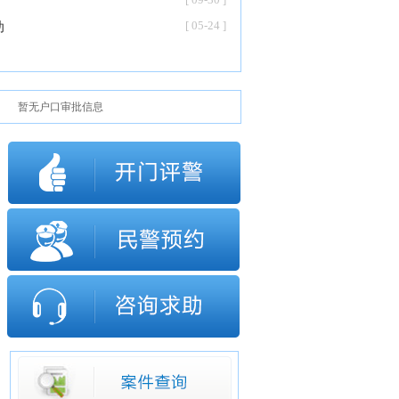
[ 05-24 ]
动
暂无户口审批信息