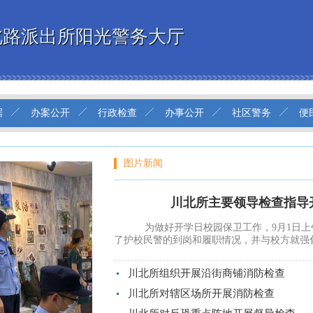
北路派出所阳光警务大厅
据
办案公开
行政检查
办事公开
社区警务
便
图片新闻
川北所主要领导检查指导
为做好开学日校园保卫工作，9月1日上
了护校民警的到岗和履职情况，并与校方就强化安
川北所组织开展沿街商铺消防检查
川北所对辖区场所开展消防检查