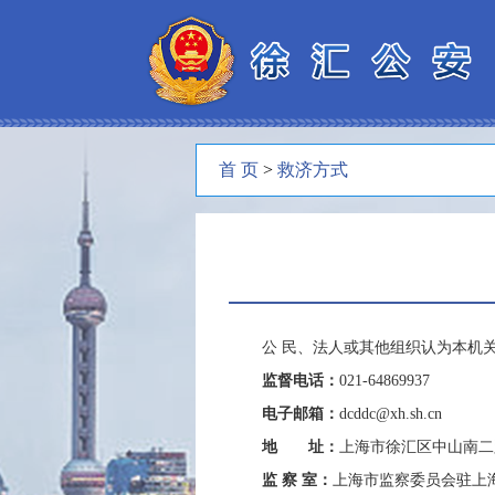
首 页
>
救济方式
公 民、法人或其他组织认为本机
监督电话：
021-64869937
电子邮箱：
dcddc@xh.sh.cn
地 址：
上海市徐汇区中山南二路
监 察 室：
上海市监察委员会驻上