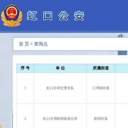
首 页
>
查阅点
序 号
单 位
所属街道
1
虹口分局交警支队
江湾镇街道
2
虹口分局欧阳路派出所
欧阳街道