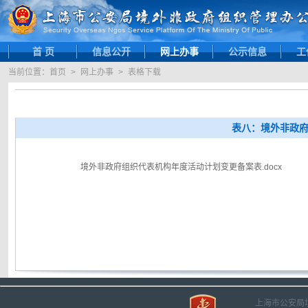
首 页
信息公开
网上办事
公示信息
工
当前位置：
首页
>
网上办事
>
表格下载
表八：境外非政
境外非政府组织代表机构年度活动计划变更备案表.docx
上海市公安局