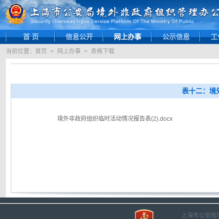
首 页
信息公开
网上办事
公示信息
工
当前位置：
首页
>
网上办事
>
表格下载
表十二：境
境外非政府组织临时活动情况报告表(2).docx
上海市公安局