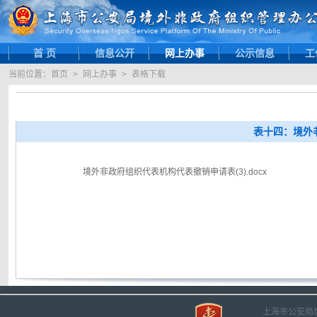
首 页
信息公开
网上办事
公示信息
工
当前位置：
首页
>
网上办事
>
表格下载
表十四：境外
境外非政府组织代表机构代表撤销申请表(3).docx
上海市公安局