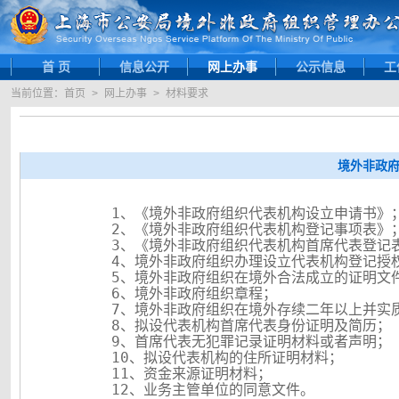
首 页
信息公开
网上办事
公示信息
工
当前位置：
首页
>
网上办事
>
材料要求
境外非政
1
、
《境外非政府组织代表机构设立申请书》
2
、
《境外非政府组织代表机构
登记事项表
》
3
、
《境外非政府组织代表机构首席代表登记
4
、境外非政府组织办理设立代表机构登记授
5
、
境外非政府组织在境外合法成立的证明
文
6
、
境外非政府组织章程；
7
、
境外非政府组织在境外存续二年以上并实
8
、
拟设代表机构首席代表身份证明及简历；
9
、
首席代表无犯罪记录证明材料或者声明；
10
、
拟设代表机构的住所证明材料；
11
、
资金来源证明材料；
1
2
、
业务主管单位的同意文件。