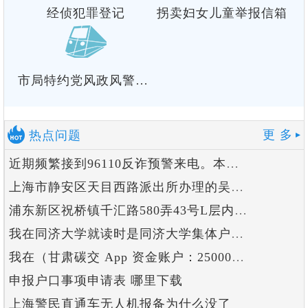
经侦犯罪登记
拐卖妇女儿童举报信箱
市局特约党风政风警风
监督员直通车
更 多
热点问题
近期频繁接到96110反诈预警来电。本人没有浏览涉...
上海市静安区天目西路派出所办理的吴家能涉嫌非法吸收...
浦东新区祝桥镇千汇路580弄43号L层内。有一位绰...
我在同济大学就读时是同济大学集体户口，现在已经工作...
我在（甘肃碳交 App 资金账户：25000000...
申报户口事项申请表 哪里下载
上海警民直通车无人机报备为什么没了