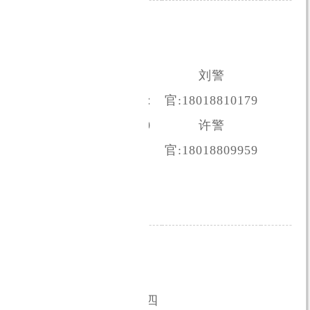
刘警
：
官:18018810179
0
许警
官:18018809959
四