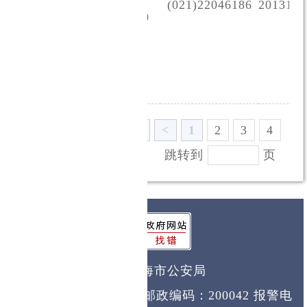
(021)22046186
201315
0
<
1
2
3
4
跳转到
页
海市公安局
邮政编码：200042 报警电