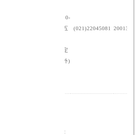
30-
周五
(021)22045081
200135
国定
外)
：