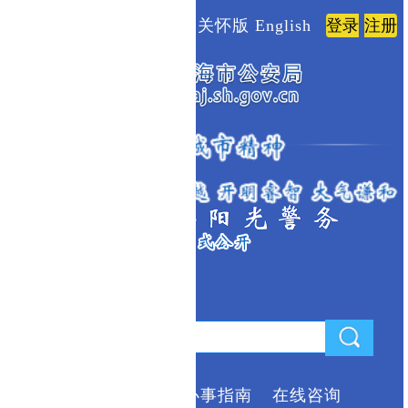
关怀版
English
办事指南
在线咨询