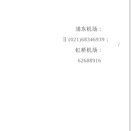
浦东机场：
日
(021)68346939；
/
虹桥机场：
62688916