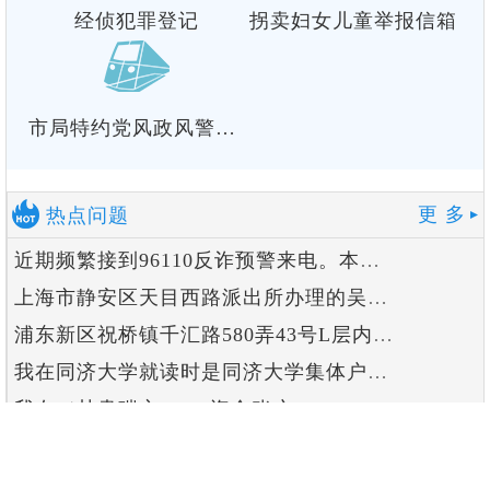
经侦犯罪登记
拐卖妇女儿童举报信箱
市局特约党风政风警风
监督员直通车
更 多
热点问题
近期频繁接到96110反诈预警来电。本人没有浏览涉...
上海市静安区天目西路派出所办理的吴家能涉嫌非法吸收...
浦东新区祝桥镇千汇路580弄43号L层内。有一位绰...
我在同济大学就读时是同济大学集体户口，现在已经工作...
我在（甘肃碳交 App 资金账户：25000000...
申报户口事项申请表 哪里下载
上海警民直通车无人机报备为什么没了