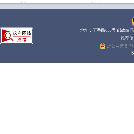
惠南派出所
惠园派出所
老港派出所
凌桥派出所
彭镇派出所
前滩派出所
地址：丁香路655号 邮政编码：200
塘桥派出所
唐镇派出所
推荐使
宣桥派出所
杨思派出所
沪公网安备 3101
周东派出所
周浦派出所
政
民乐城派出所
浦兴路派出所
临港高校派出所
临港新城派出所
上钢新村派出所
潍坊新村派出所
金桥出口加工区治安派出
所